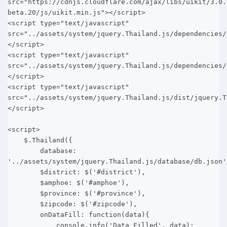
src="https://cdnjs.cloudflare.com/ajax/libs/uikit/3.0.
beta.20/js/uikit.min.js"></script>
<script type="text/javascript"
src="../assets/system/jquery.Thailand.js/dependencies/
</script>
<script type="text/javascript"
src="../assets/system/jquery.Thailand.js/dependencies/
</script>
<script type="text/javascript"
src="../assets/system/jquery.Thailand.js/dist/jquery.T
</script>
<script>
$.Thailand({
database:
'../assets/system/jquery.Thailand.js/database/db.json
$district: $('#district'),
$amphoe: $('#amphoe'),
$province: $('#province'),
$zipcode: $('#zipcode'),
onDataFill: function(data){
console.info('Data Filled', data);