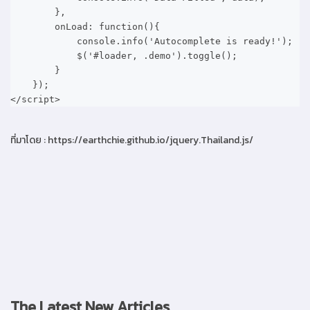
},
onLoad: function(){
console.info('Autocomplete is ready!');
$('#loader, .demo').toggle();
}
});
</script>
ที่มาโดย : https://earthchie.github.io/jquery.Thailand.js/
The Latest New Articles